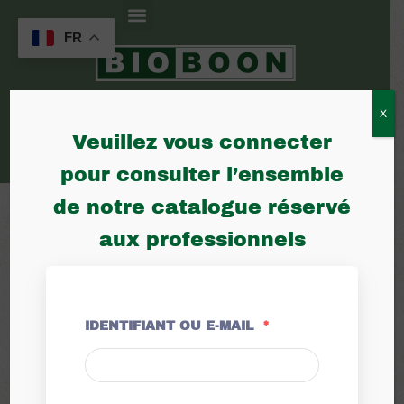
Menu
Aller
au
FR
contenu
X
Menu
Veuillez vous connecter
pour consulter l’ensemble
de notre catalogue réservé
aux professionnels
Des solutions
adaptées à
chaque
IDENTIFIANT OU E-MAIL
*
pour une
culture
agriculture naturelle