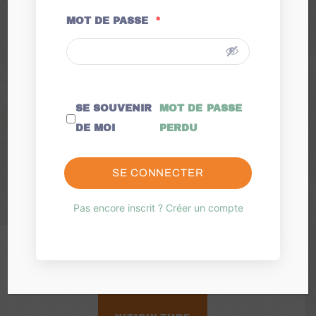
performante
MOT DE PASSE
*
Découvrez des solutions pour
le
maraîchage
, la
viticulture
,
SE SOUVENIR
MOT DE PASSE
l’
arboriculture
, les
grandes cultures
DE MOI
PERDU
et la
sylviculture
, basés sur
l’agroécologie, la biologie des sols et
l’
agriculture régénératrice
.
SE CONNECTER
Pas encore inscrit ? Créer un compte
MARAÎCHAGE