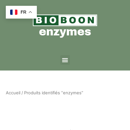
Aller
au
FR
contenu
enzymes
Menu
Accueil
/ Produits identifiés “enzymes”
enzymes