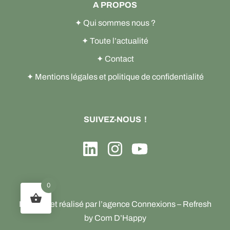
A PROPOS
✦
Qui sommes nous ?
✦
Toute l’actualité
✦
Contact
✦
Mentions légales et politique de confidentialité
SUIVEZ-NOUS !
L
I
Y
i
n
o
n
s
u
0
k
t
t
Imaginé et réalisé par l’agence
Connexions
– Refresh
e
a
u
by
Com D’Happy